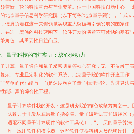
引领着新一轮的科技革命与产业变革。位于中国科技创新中心——
京的北京量子信息科学研究院（以下简称“北京量子院”），自成立
来，便肩负着在这一关键领域实现重大突破与引领发展的国家使
命。在这一宏伟的科技蓝图下，软件开发扮演着不可或缺的基石
引擎角色，其重要性日益凸显。
一、量子科技的“软”实力：核心驱动力
量子计算、量子通信和量子精密测量等核心研究，无一不依赖于
度复杂、专业且定制化的软件系统。北京量子院的软件开发工作
绝非简单的代码编写，而是深度融合了量子物理理论、先进算法
高性能计算的综合性工程。
量子计算软件栈的开发
：这是研究院的核心攻坚方向之一。
队致力于开发从底层量子指令集、量子编程语言和编译器（
适配不同量子计算硬件的软件工具链），到上层的量子算法
库、应用软件和模拟器。这些软件使得科研人员能够设计、